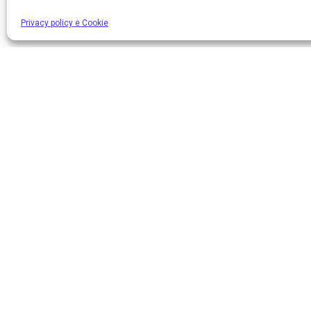
Privacy policy e Cookie
DODON
Sede lega
Via Mauro
L’internet provider per una
20124, Mi
connessione veloce
Sede Ope
Via Contar
72015, F
C.F./P.I.
Iscritta a
di Comuni