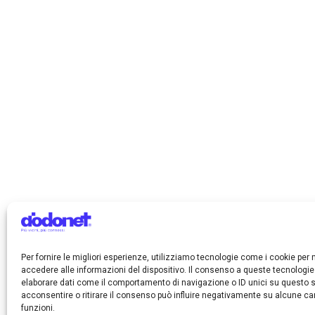
Rilevazione indicatori (del. 131/06/CSP)- 
Relazione Annuale- Anno 2020
Rilevazione indicatori (del. 131/06/CSP) 
Rilevazione indicatori del. 254/04/CSP –
Rilevazione indicatori (del. 254/04/CSP) 
Rilevazione indicatori (del. 131/06/CSP)-
Allegato 5 del. 244/08/CSP (Prestazioni o
Rilevazione indicatori (del. 254/04/CSP) 
Allegato 13 del. 254/04/CSP – Secondo se
Rilevazione indicatori del. 254/04/CSP –
Anno Intero 2021
Relazione Annuale- Anno 2021
Rilevazione indicatori (del. 131/06/CSP)- 
Rilevazione indicatori (del. 254/04/CSP) 
Per fornire le migliori esperienze, utilizziamo tecnologie come i cookie pe
accedere alle informazioni del dispositivo. Il consenso a queste tecnologie
elaborare dati come il comportamento di navigazione o ID unici su questo s
acconsentire o ritirare il consenso può influire negativamente su alcune car
funzioni.