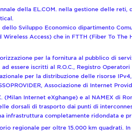
ale della EL.COM. nella gestione delle reti, di
tical.
o dello Sviluppo Economico dipartimento Comuni
xed Wireless Access) che in FTTH (Fiber To Th
orizzazione per la fornitura al pubblico di serv
e ad essere iscritti al R.O.C., Registro Operato
azionale per la distribuzione delle risorse IP
ASSOPROVIDER, Associazione di Internet Provid
X. (Milan Internet eXghange) e al NAMEX di Rom
elle dorsali di trasporto dai punti di interconne
una infrastruttura completamente ridondata e pr
torio regionale per oltre 15.000 km quadrati. In