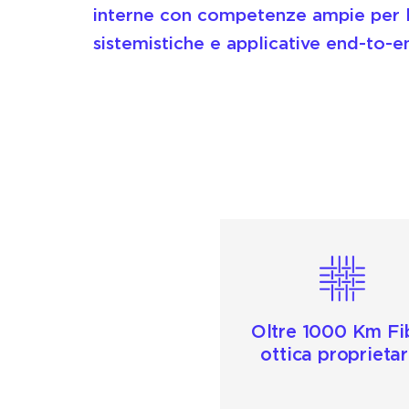
interne con competenze ampie per l’
sistemistiche e applicative end-to-en
Oltre 1000 Km Fi
ottica proprietar