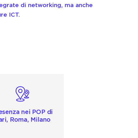
tegrate di networking, ma anche
re ICT.
esenza nei POP di
ari, Roma, Milano