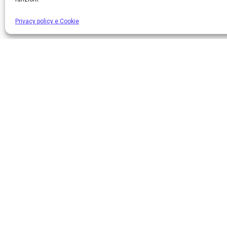
Privacy policy e Cookie
DODON
Sede lega
Via Mauro
L’internet provider per una
20124, Mi
connessione veloce
Sede Ope
Via Contar
72015, F
C.F./P.I.
Iscritta a
di Comuni