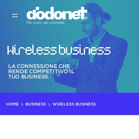
S
k
i
p
t
o
Wireless business
c
o
n
LA CONNESSIONE CHE
t
RENDE COMPETITIVO IL
e
TUO BUSINESS.
n
t
HOME
BUSINESS
WIRELESS BUSINESS