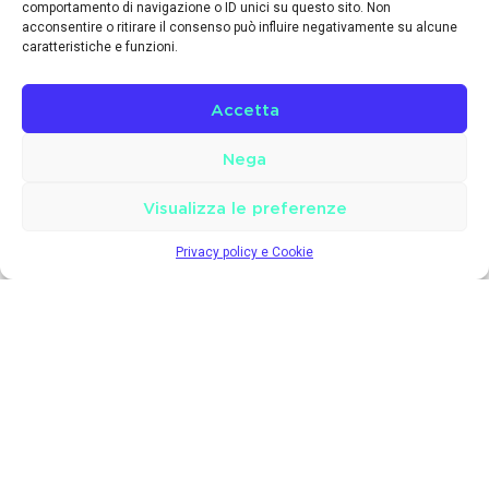
comportamento di navigazione o ID unici su questo sito. Non
acconsentire o ritirare il consenso può influire negativamente su alcune
caratteristiche e funzioni.
Scegli il piano tariffario
per la tua azienda
Accetta
Nega
Visualizza le preferenze
Privacy policy e Cookie
Dodonet sostiene il tuo lavoro
assicurandoti una connessione WIFI stabile
e veloce con la banda larga FWA. Scegli di
essere innovativo e competitivo sul
mercato con il piano tariffario perfetto per
il tuo business.