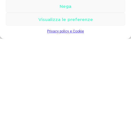
Nega
Visualizza le preferenze
Privacy policy e Cookie
L’internet provider per una connessione veloce
DODONET
Sede legale
Via Mauro Macchi, 26,
20124, Milano (MI)
Sede Operativa