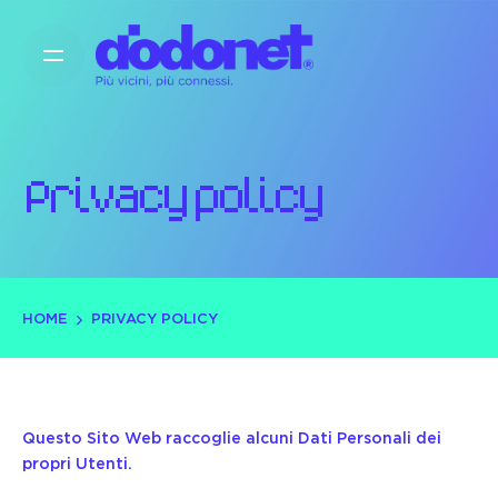
S
k
i
p
t
o
c
Privacy policy
o
n
t
e
n
t
HOME
PRIVACY POLICY
Questo Sito Web raccoglie alcuni Dati Personali dei
propri Utenti.