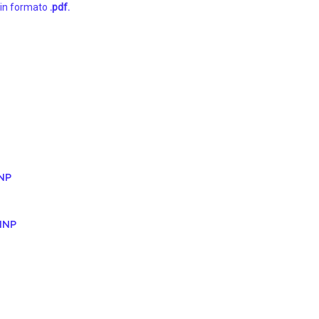
, in formato
.pdf.
NP
MNP